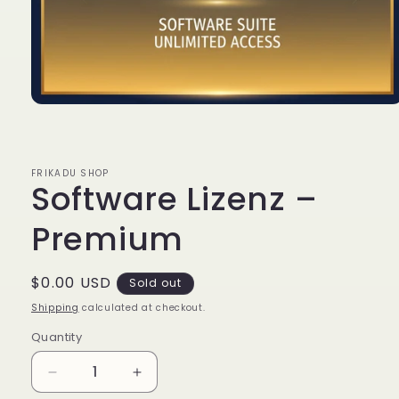
Open
media
1
in
modal
FRIKADU SHOP
Software Lizenz –
Premium
Regular
$0.00 USD
Sold out
price
Shipping
calculated at checkout.
Quantity
Quantity
Decrease
Increase
quantity
quantity